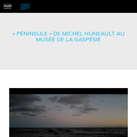
« PÉNINSULE » DE MICHEL HUNEAULT AU
MUSÉE DE LA GASPÉSIE